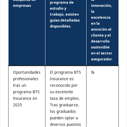
programa de
empresas
innovación,
estudio y
la
trabajo, existen
excelencia
guías detalladas
en la
disponibles.
atención al
cliente y el
desarrollo
sostenible
en el sector
asegurador.
Oportunidades
El programa BTS
📝
profesionales
Insurance es
tras un
reconocido por
programa BTS
su excelente
Insurance en
tasa de empleo.
2025
Tras graduarse,
los graduados
pueden optar a
diversos puestos