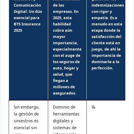
Comunicación
de las
indemnizaciones
Digital: Un dúo
empresas. En
con rigor y
esencial para
2025, esta
empatía. Es a
BTS Insurance
habilidad
menudo en esta
2025
cobra aún
etapa donde la
mayor
satisfacción del
importancia,
cliente está en
especialmente
juego, de ahí la
con el auge de
importancia de
los seguros de
dominarla a la
auto, hogar y
perfección.
salud, que
llegan a
millones de
asegurados.
Sin embargo,
Dominio de
📝
la gestión de
herramientas
siniestros es
digitales y
esencial sin
sistemas de