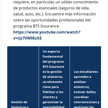
requiere, en particular, un sólido conocimiento
de productos esenciales (seguros de vida,
salud, auto, etc.). Encuentre más información
sobre las oportunidades profesionales del
programa BTS Insurance.
https://www.youtube.com/watch?
v=rJz7VW9EzXE
Un aspecto
fundamental
del programa
BTS Insurance
es la gestión
Los estudiantes
de siniestros,
aprenden a
un elemento
analizar
clave para
siniestros,
fidelizar a los
evaluar daños,
clientes y
coordinar
Gestión de
garantizar la
intervenciones y
Siniestros y
sostenibilidad
gestionar las