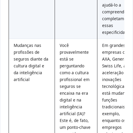
ajudá-lo a
compreender
completamente
essas
especificidades.
Mudanças nas
Você
Em grandes
profissões de
provavelmente
empresas com
seguros diante da
está se
AXA, Generali e
cultura digital e
perguntando
Swiss Life, a
da inteligência
como a cultura
aceleração das
artificial
profissional em
inovações
seguros se
tecnológicas
encaixa na era
está mudando 
digital e na
funções
inteligência
tradicionais. Po
artificial (IA)?
exemplo,
Este é, de fato,
enquanto os
um ponto-chave
empregos