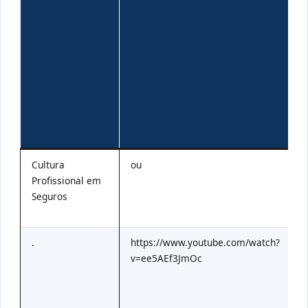
i
a
a
r
r
s
c
f
p
e
Cultura
ou
a
Profissional em
i
Seguros
d
s
.
https://www.youtube.com/watch?
v=ee5AEf3JmOc
i
d
c
n