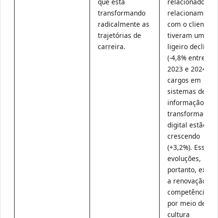
que está
relacionados ao
transformando
relacionamento
radicalmente as
com o cliente
trajetórias de
tiveram um
carreira.
ligeiro declínio
(-4,8% entre
2023 e 2024), o
cargos em
sistemas de
informação e
transformação
digital estão
crescendo
(+3,2%). Essas
evoluções,
portanto, exig
a renovação de
competências
por meio de u
cultura