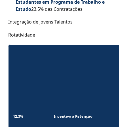
Estudantes em Programa de Trabalho e
Estudo
23,5% das Contratações
Integração de Jovens Talentos
Rotatividade
E
i
c
a
l
e
c
p
e
r
12,3%
Incentivo à Retenção
h
P