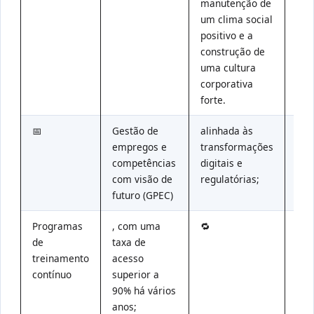
manutenção de
um clima social
positivo e a
construção de
uma cultura
corporativa
forte.
📅
Gestão de
alinhada às
🎓
empregos e
transformações
competências
digitais e
com visão de
regulatórias;
futuro (GPEC)
Programas
, com uma
🔁
Pro
de
taxa de
a
treinamento
acesso
mob
contínuo
superior a
int
90% há vários
anos;