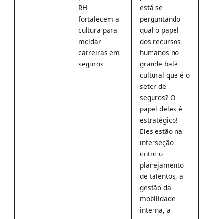
RH
está se
ala
fortalecem a
perguntando
con
cultura para
qual o papel
util
moldar
dos recursos
pel
carreiras em
humanos no
gru
seguros
grande balé
com
cultural que é o
MAA
setor de
Ass
seguros? O
papel deles é
estratégico!
Eles estão na
interseção
entre o
planejamento
de talentos, a
gestão da
mobilidade
interna, a