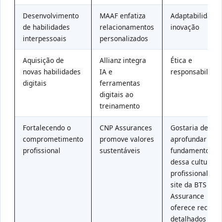
Desenvolvimento
MAAF enfatiza
Adaptabilidade 
de habilidades
relacionamentos
inovação
interpessoais
personalizados
Aquisição de
Allianz integra
Ética e
novas habilidades
IA e
responsabilida
digitais
ferramentas
digitais ao
treinamento
Fortalecendo o
CNP Assurances
Gostaria de se
comprometimento
promove valores
aprofundar nos
profissional
sustentáveis
fundamentos
dessa cultura
profissional? O
site da BTS
Assurance
oferece recurs
detalhados par