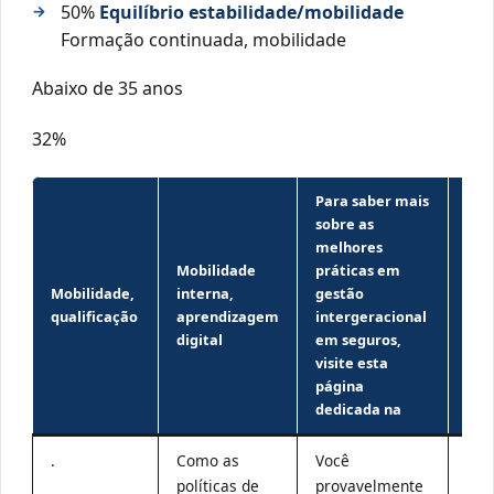
50%
Equilíbrio estabilidade/mobilidade
Formação continuada, mobilidade
Abaixo de 35 anos
32%
Para saber mais
sobre as
melhores
Mobilidade
práticas em
Mobilidade,
interna,
gestão
BTS
qualificação
aprendizagem
intergeracional
Ass
digital
em seguros,
visite esta
página
dedicada na
.
Como as
Você
Aqu
políticas de
provavelmente
alg